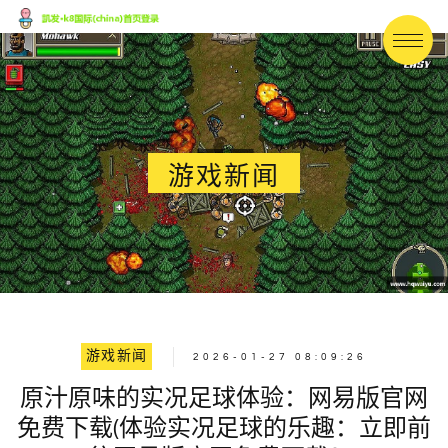
游戏新闻
游戏新闻
2026-01-27 08:09:26
原汁原味的实况足球体验：网易版官网
免费下载(体验实况足球的乐趣：立即前