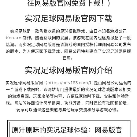
往网易版官网免费下载！)
实况足球网易版官网下载
实况足球是一款备受欢迎的足球模拟游戏，由日本知名游戏公司
Konami制作。随着互联网的发展，该游戏在国内也逐渐掀起了一股
热潮。而实况足球网易版则是该游戏的国内授权代理商网易公司发布
的版本，为方便玩家下载游戏，网易公司特别建立了实况足球网易版
官网。
实况足球网易版官网介绍
实况足球网易版官网（https://pes.163.com/）是由网易公司运营的
一个游戏下载网站，该网站专门提供最新的实况足球游戏版本及相关
的游戏资源、玩家攻略等内容，方便玩家随时下载、安装和体验游
戏。网站的界面设计简单易用，功能齐备，同时还设有社区和论坛，
玩家可以通过这些渠道与其他玩家交流和分享游戏心得。