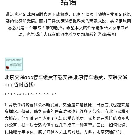
结语
通过实况足球网易版官网下载游戏，玩家可以随时随地享受到足球比
赛的快感和激情。而对于喜欢足球模拟游戏的玩家来说，实况足球网
易版则是一个非常不错的选择。希望本文的介绍能够给大家带来帮
助，也希望广大玩家能够体验到更加精彩的游戏乐趣！
北京交通app停车缴费下载安装(北京停车缴费，安装交通
app省时省钱)
2026-01-26 08:08:48
1. 背景介绍随着社会不断发展，交通越来越便捷，出行方式也越来越
多样化。但是，随之而来的停车难题也让许多人苦恼。在北京这样的
大城市，停车难更是达到了无法忍受的地步。尤其是在繁忙的商圈和
办公区，找一块合适的停车位几乎成了一种奢望。因此，如何快速、
便捷地停车缴费，成了许多人关注的问题。为此，北京交通部门...