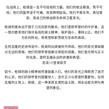
在战场上，枪骑是一支不可轻视的力量。他们的枪法精准，势不可
挡；他们的盔甲坚不可摧，宛若神明庇佑。他们不畏生死，勇往直
前，用自己的鲜血和生命捍卫着圣光。
枪骑的使命远不限于刀光剑影的厮杀。他们是铁甲誓约的守护者，这
一誓约要求他们恪守高尚的骑士精神，保护弱小，秉持公正。他们不
为名利所动，将荣誉和职责视为生命的真谛。
在阿瓦隆的史诗传说中，枪骑的功绩被世代传颂。他们的圣光曾驱散
过无边的黑暗，他们的铁甲曾抵御过邪恶的侵袭。他们是光明与正义
的化身，是阿瓦隆永远的骄傲和希望。
凯发k8登录首页
如今，枪骑的骑士精神依然激励着人们。他们的圣光之辉照亮了迷茫
的心灵，他们的铁甲誓约提醒世人，坚守正义与荣誉的重要性。在阿
瓦隆的土地上，枪骑，这一神圣而无畏的战士团，将永远是光明与希
望的象征。