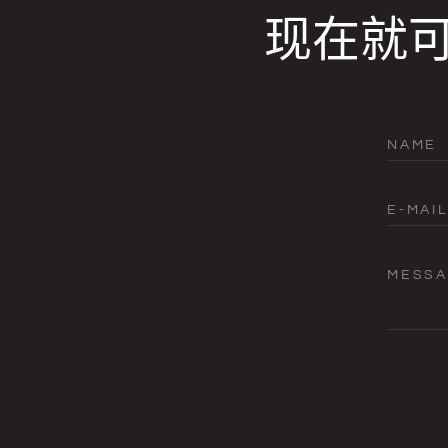
现在就
NAME
E-MAIL
MESS