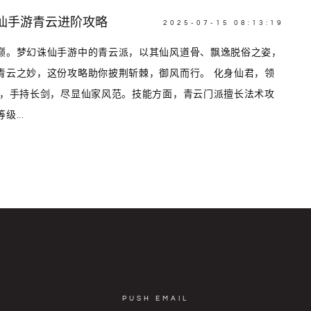
仙手游青云进阶攻略
2025-07-15 08:13:19
巅。梦幻诛仙手游中的青云派，以其仙风道骨、飘逸脱俗之姿，
青云之妙，这份攻略助你披荆斩棘，御风而行。 化身仙君，领
雪，手持长剑，尽显仙家风范。技能方面，青云门派擅长法术攻
...
PUSH EMAIL