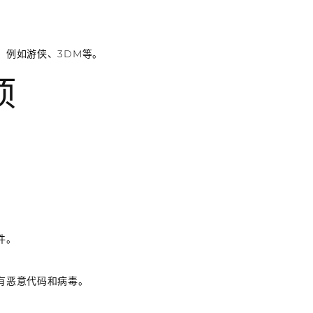
，例如游侠、3DM等。
项
件。
没有恶意代码和病毒。