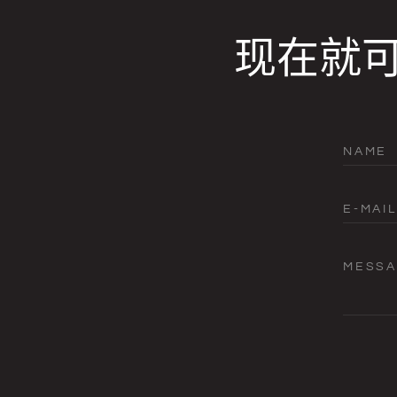
现在就
NAME
E-MAIL
MESS